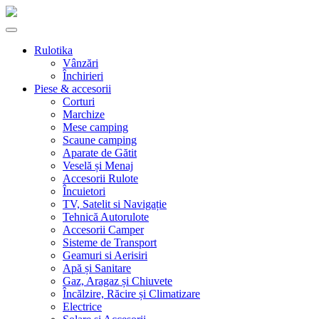
Skip
to
content
Rulotika
Vânzări
Închirieri
Piese & accesorii
Corturi
Marchize
Mese camping
Scaune camping
Aparate de Gătit
Veselă și Menaj
Accesorii Rulote
Încuietori
TV, Satelit si Navigație
Tehnică Autorulote
Accesorii Camper
Sisteme de Transport
Geamuri si Aerisiri
Apă și Sanitare
Gaz, Aragaz și Chiuvete
Încălzire, Răcire și Climatizare
Electrice