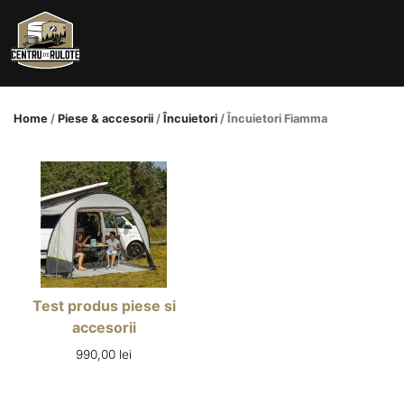
Skip
to
content
Home
/
Piese & accesorii
/
Încuietori
/ Încuietori Fiamma
Test produs piese si
accesorii
990,00
lei