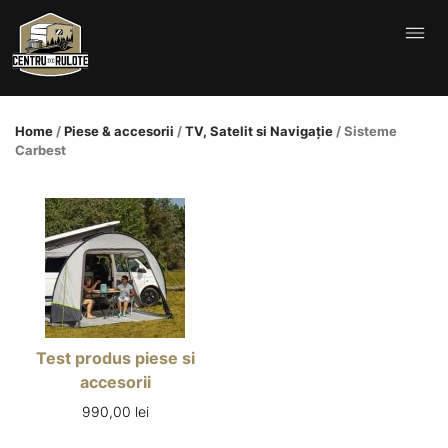
Skip
to
content
Home
/
Piese & accesorii
/
TV, Satelit si Navigație
/ Sisteme
Carbest
Test produs piese si
accesorii
990,00
lei