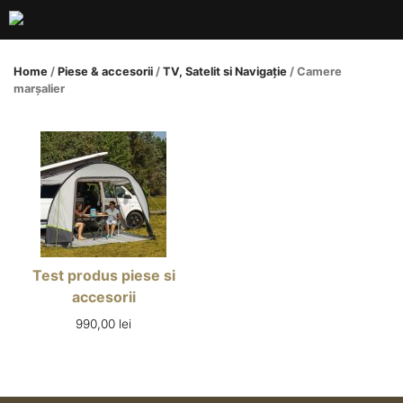
Skip
to
content
Home
/
Piese & accesorii
/
TV, Satelit si Navigație
/ Camere
marșalier
Test produs piese si
accesorii
990,00
lei