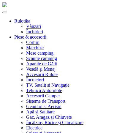
Skip
to
content
Rulotika
Vânzări
Închirieri
Piese & accesorii
Corturi
Marchize
Mese camping
Scaune camping
Aparate de Gătit
Veselă și Menaj
Accesorii Rulote
Încuietori
TV, Satelit si Navigație
Tehnică Autorulote
Accesorii Camper
Sisteme de Transport
Geamuri si Aerisiri
Apă și Sanitare
Gaz, Aragaz și Chiuvete
Încălzire, Răcire și Climatizare
Electrice