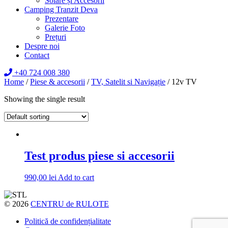
Solare și Accesorii
Camping Tranzit Deva
Prezentare
Galerie Foto
Prețuri
Despre noi
Contact
+40 724 008 380
Home
/
Piese & accesorii
/
TV, Satelit si Navigație
/ 12v TV
Showing the single result
Test produs piese si accesorii
990,00
lei
Add to cart
© 2026
CENTRU de RULOTE
Politică de confidențialitate