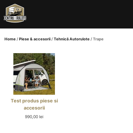
Skip
to
content
Home
/
Piese & accesorii
/
Tehnică Autorulote
/ Trape
Test produs piese si
accesorii
990,00
lei