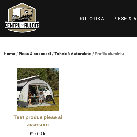
RULOTIKA
PIESE & 
Skip
to
Home
/
Piese & accesorii
/
Tehnică Autorulote
/ Profile aluminiu
content
Test produs piese si
accesorii
990,00
lei