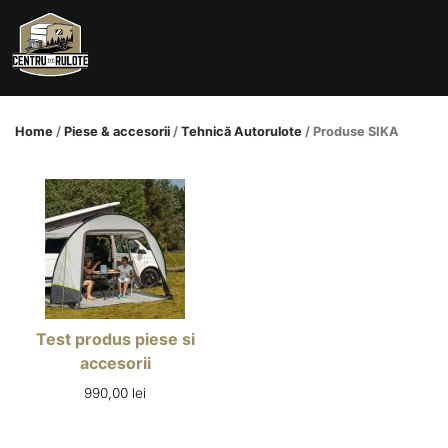
Skip
to
content
Home
/
Piese & accesorii
/
Tehnică Autorulote
/ Produse SIKA
Test produs piese si
accesorii
990,00
lei