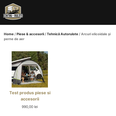
Skip
to
content
Home
/
Piese & accesorii
/
Tehnică Autorulote
/ Arcuri elicoidale și
perne de aer
Test produs piese si
accesorii
990,00
lei