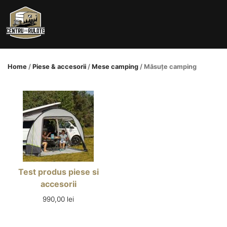
Skip
to
content
Home
/
Piese & accesorii
/
Mese camping
/ Măsuțe camping
Test produs piese si
accesorii
990,00
lei